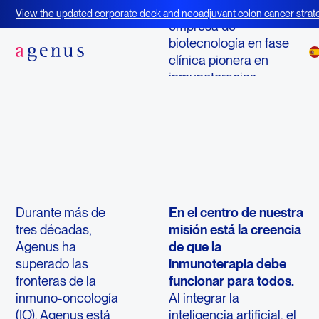
Acerca de Agenus
Agenus es una
View the updated corporate deck and neoadjuvant colon cancer strate
empresa de
BOT+BAL
biotecnología en fase
clínica pionera en
inmunoterapias
diseñadas para activar
el sistema inmunitario
del cuerpo para
combatir el cáncer.
Durante más de
En el centro de nuestra
tres décadas,
misión está la creencia
Agenus ha
de que la
superado las
inmunoterapia debe
fronteras de la
funcionar para todos.
inmuno-oncología
Al integrar la
(IO). Agenus está
inteligencia artificial, el