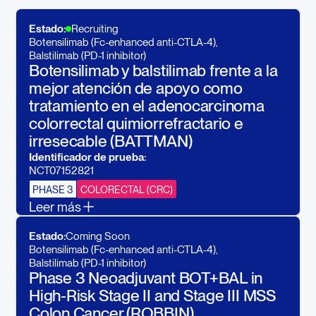
Estado:
Recruiting
Botensilimab (Fc-enhanced anti-CTLA-4)
,
Balstilimab (PD-1 inhibitor)
Botensilimab y balstilimab frente a la
mejor atención de apoyo como
tratamiento en el adenocarcinoma
colorrectal quimiorrefractario e
irresecable (BATTMAN)
Identificador de prueba:
NCT07152821
PHASE 3
COLORECTAL (CRC)
Leer más
Agenus, en colaboración con el Canadian
Estado:
Coming Soon
Cancer Trials Group (CCTG), está llevando a
Botensilimab (Fc-enhanced anti-CTLA-4)
,
cabo un ensayo mundial de fase 3 para
Balstilimab (PD-1 inhibitor)
evaluar la combinación de inmunoterapia de
Phase 3 Neoadjuvant BOT+BAL in
botensilimab (BOT) y balstilimab (BAL) frente a
High-Risk Stage II and Stage III MSS
la mejor atención de apoyo (BSC) en
Colon Cancer (ROBBIN)