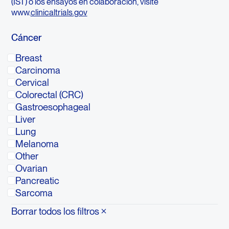
(IST) o los ensayos en colaboración, visite
www.
clinicaltrials.gov
Cáncer
Breast
Carcinoma
Cervical
Colorectal (CRC)
Gastroesophageal
Liver
Lung
Melanoma
Other
Ovarian
Pancreatic
Sarcoma
Borrar todos los filtros