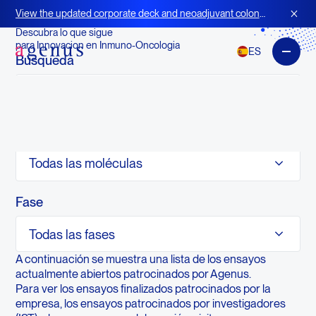
Ensayos clínicos abiertos
View the updated corporate deck and neoadjuvant colon
cancer strategy for BOT+BAL
Descubra lo que sigue
para Innovacion en Inmuno-Oncologia
ES
Búsqueda
Moléculas
Todas las moléculas
Fase
Todas las fases
A continuación se muestra una lista de los ensayos
actualmente abiertos patrocinados por Agenus.
Para ver los ensayos finalizados patrocinados por la
empresa, los ensayos patrocinados por investigadores