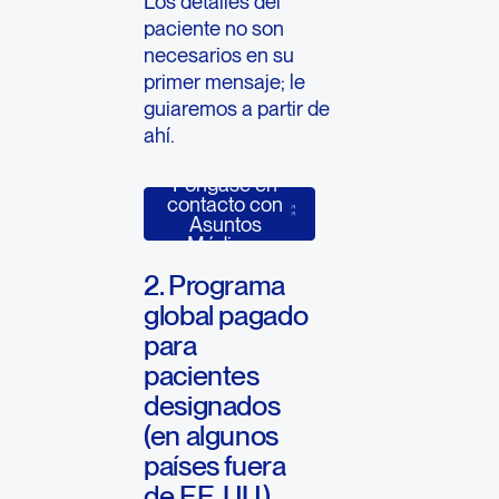
Los detalles del
paciente no son
necesarios en su
primer mensaje; le
guiaremos a partir de
ahí.
Póngase en
Póngase en contacto con Asuntos Méd
contacto con
Asuntos
Médicos
2. Programa
global pagado
para
pacientes
designados
(en algunos
países fuera
de EE. UU.)