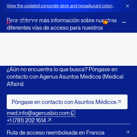
El acceso a los medicamentos en desarrollo
View the updated corporate deck and neoadjuvant colon
¿Tiene preguntas sobre acceso de los pacientes?
cancer strategy for BOT+BAL
Para obtener más información sobre nuestras
ES
diferentes vías de acceso para nuestros
medicamentos en desarrollo, consulte los
resúmenes de las vías y los correos electrónicos
de contacto que aparecen a continuación.
¿Aún no encuentra lo que busca? Póngase en
contacto con Agenus Asuntos Medicos (Medical
Affairs).
Póngase en contacto con Asuntos M
Póngase en contacto con Asuntos Médicos
med.info@agenusbio.com
+1 (781) 202 1614
Ruta de acceso reembolsada en Francia