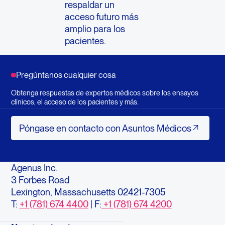
respaldar un
acceso futuro más
amplio para los
pacientes.
Pregúntanos cualquier cosa
Obtenga respuestas de expertos médicos sobre los ensayos
clínicos, el acceso de los pacientes y más.
Póngase en contacto con Asuntos M
Póngase en contacto con Asuntos Médicos
Agenus Inc.
3 Forbes Road
Lexington, Massachusetts 02421-7305
T:
+1 (781) 674 4400
| F:
+1 (781) 674 4200