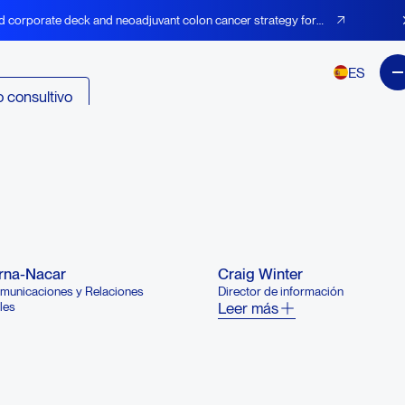
d corporate deck and neoadjuvant colon cancer strategy for
ES
 consultivo
ell, PhD
Steven O’Day, MD
irector ejecutivo de Mink
Director médico
presidente del Consejo Ejecutivo
Leer más
erna-Nacar
Craig Winter
omunicaciones y Relaciones
Director de información
les
Leer más