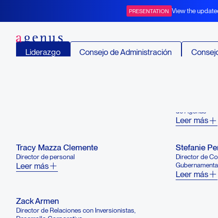
Nuestro equipo
View the update
PRESENTATION
BOT+BAL
Liderazgo
Consejo de Administración
Consejo
Garo H. Armen, PhD
Jennifer Bu
Presidente y director ejecutivo
Presidente y d
Leer más
Therapeutics, 
de Agenus
Leer más
Tracy Mazza Clemente
Stefanie P
Director de personal
Director de C
Leer más
Gubernamenta
Leer más
Zack Armen
Director de Relaciones con Inversionistas,