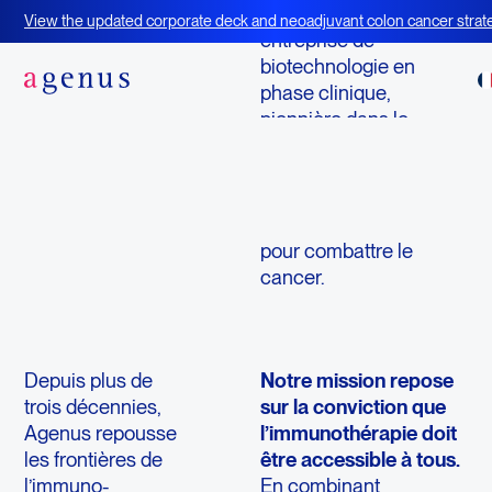
À propos d'Agenus
Agenus est une
View the updated corporate deck and neoadjuvant colon cancer strate
entreprise de
BOT+BAL
biotechnologie en
phase clinique,
pionnière dans le
développement
d’immunothérapies
visant à mobiliser le
système immunitaire
pour combattre le
cancer.
Depuis plus de
Notre mission repose
trois décennies,
sur la conviction que
Agenus repousse
l’immunothérapie doit
les frontières de
être accessible à tous.
l’immuno-
En combinant