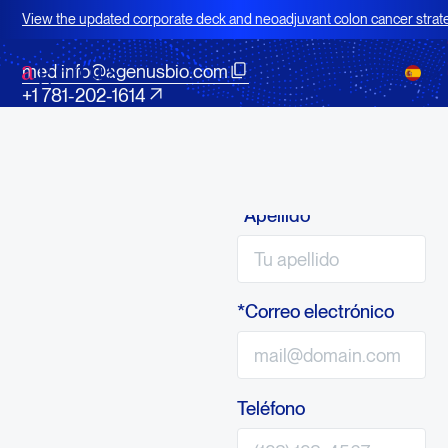
Contactar
View the updated corporate deck and neoadjuvant colon cancer strat
Asuntos médicos
for BOT+BAL
med.info@agenusbio.com
ES
+1 781-202-1614
Póngase en contacto
*Nombre
con uno de nuestros
expertos médicos
*Apellido
*Correo electrónico
Teléfono