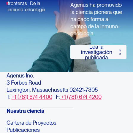
fronteras De la
Agenus ha promovido
inmuno-oncología
la ciencia pionera que
ha dado forma al
campo de la inmuno-
oncología.
Lea la
Lea la investigació
investigación
publicada
Agenus Inc.
3 Forbes Road
Lexington, Massachusetts 02421-7305
T:
+1 (781) 674 4400
| F:
+1 (781) 674 4200
Nuestra ciencia
Cartera de Proyectos
Publicaciones