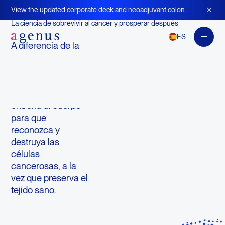
Inmunooncología
View the updated corporate deck and neoadjuvant colon
cancer strategy for BOT+BAL
La ciencia de sobrevivir al cáncer y prosperar después
ES
A diferencia de la
quimioterapia, la
radiación o la
cirugía, la
inmunoterapia
entrena al cuerpo
para que
reconozca y
destruya las
células
cancerosas, a la
vez que preserva el
tejido sano.