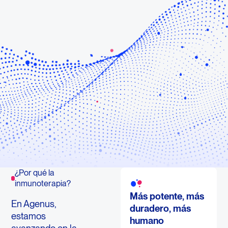
¿Por qué la
inmunoterapia?
Más potente, más
En Agenus,
duradero, más
estamos
humano
avanzando en la