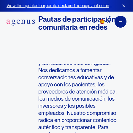
Pautas de la comunidad
View the updated corporate deck and neoadjuvant colon
cancer strategy for BOT+BAL
Pautas de participación
ES
comunitaria en redes
sociales y digitales de
Agenus
Bienvenido a la comunidad digital
y de redes sociales de Agenus.
Nos dedicamos a fomentar
conversaciones educativas y de
apoyo con los pacientes, los
proveedores de atención médica,
los medios de comunicación, los
inversores y los posibles
empleados. Nuestro compromiso
radica en proporcionar contenido
auténtico y transparente. Para