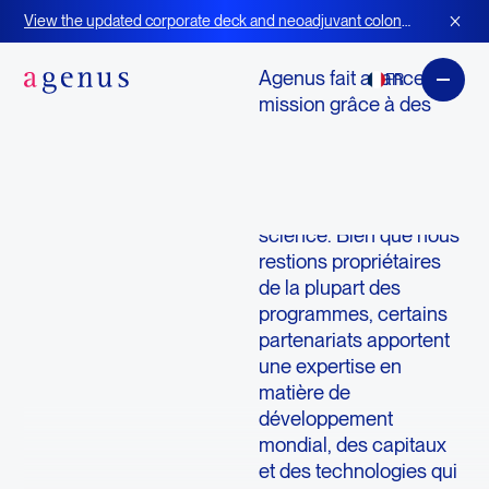
Favoriser l'innovation en immunothérapie grâce à des partenariats
View the updated corporate deck and neoadjuvant colon
mondiaux
cancer strategy for BOT+BAL
Agenus fait avancer sa
FR
mission grâce à des
collaborations
stratégiques qui
élargissent la portée et
l'impact de notre
science. Bien que nous
restions propriétaires
de la plupart des
programmes, certains
partenariats apportent
une expertise en
matière de
développement
mondial, des capitaux
et des technologies qui