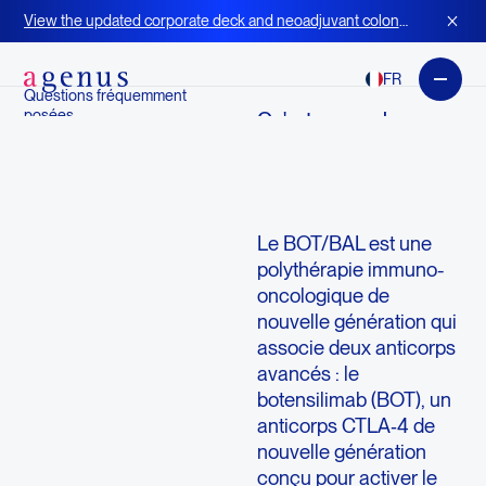
Questions fréquemment posées
View the updated corporate deck and neoadjuvant colon
Des questions
cancer strategy for BOT+BAL
FR
Questions fréquemment
posées
Qu'est-ce que le
botensilimab et le
balstilimab
(BOT/BAL) ?
Le BOT/BAL est une
polythérapie immuno-
oncologique de
nouvelle génération qui
associe deux anticorps
avancés : le
botensilimab (BOT), un
anticorps CTLA‑4 de
nouvelle génération
conçu pour activer le