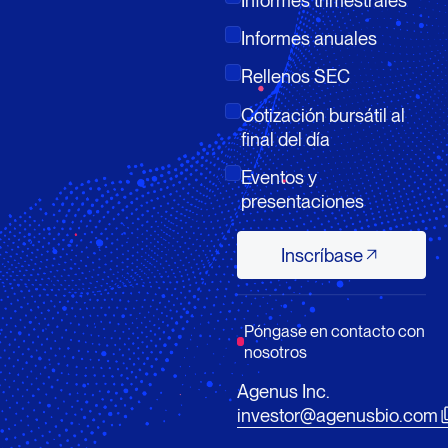
Informes trimestrales
Informes anuales
Rellenos SEC
Cotización bursátil al
final del día
Eventos y
presentaciones
Inscríbase
Inscríbase
Póngase en contacto con
nosotros
Agenus Inc.
investor@agenusbio.com