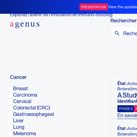
Essais cliniques ouverts
View the update
PRESENTATION
BOT+BAL
Explorez l’avenir de l’innovation en immuno-oncolog
Rechercher
Vous trouvere
ous trouverez
Pour consulter
veuillez consu
Cancer
État :
Activ
Breast
Botensilim
A Stud
Carcinoma
Cervical
Identifiant
Colorectal (CRC)
PHASE 2
Gastroesophageal
En savoir
Liver
The goal 
Lung
efficacy
État :
Activ
Melanoma
Botensilim
participa