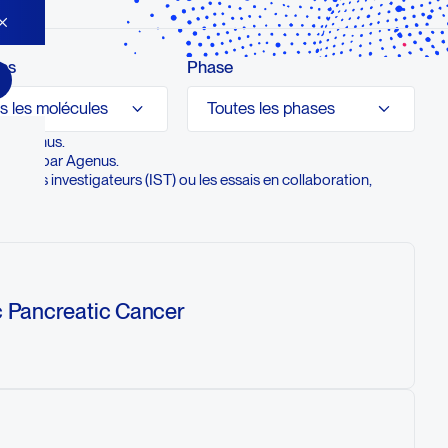
es
Phase
s les molécules
Toutes les phases
ar Agenus.
sorisés par Agenus.
s par les investigateurs (IST) ou les essais en collaboration,
ic Pancreatic Cancer
to standard chemotherapy improves the
static pancreatic cancer. One group of
icipants will receive botensilimab and