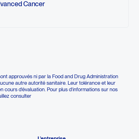
Advanced Cancer
ety, tolerability, pharmacokinetics (PK),
Fc)-engineered immunoglobulin G1 anti-
ody (botensilimab) monotherapy and in
 (balstilimab), and to assess the
. This study will also determine the
ombination with balstilimab.
 sont approuvés ni par la Food and Drug Administration
ucune autre autorité sanitaire. Leur tolérance et leur
en cours d’évaluation. Pour plus d’informations sur nos
illez consulter
L'entreprise