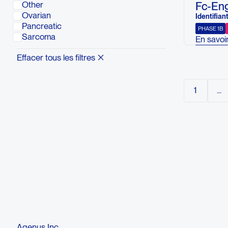
Fc-Eng
Other
chemoth
Ovarian
Identifiant
Des que
Pancreatic
PHASE 1B
Conta
Sarcoma
En savoir
This stud
Effacer tous les filtres
and phar
cytotoxi
combinati
1
...
maximum 
recommen
Des que
Conta
Agenus Inc.